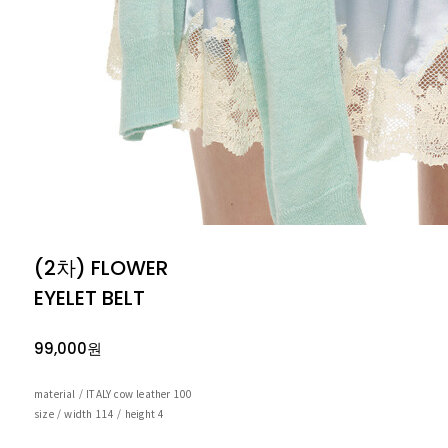
(2차) FLOWER
EYELET BELT
99,000원
material / ITALY cow leather 100
size / width 114 / height 4