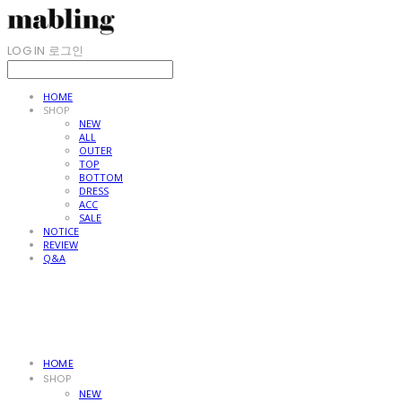
LOG IN
로그인
HOME
SHOP
NEW
ALL
OUTER
TOP
BOTTOM
DRESS
ACC
SALE
NOTICE
REVIEW
Q&A
HOME
SHOP
NEW