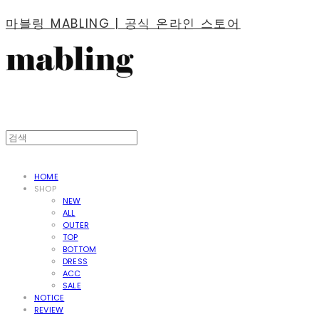
마블링 MABLING | 공식 온라인 스토어
HOME
SHOP
NEW
ALL
OUTER
TOP
BOTTOM
DRESS
ACC
SALE
NOTICE
REVIEW