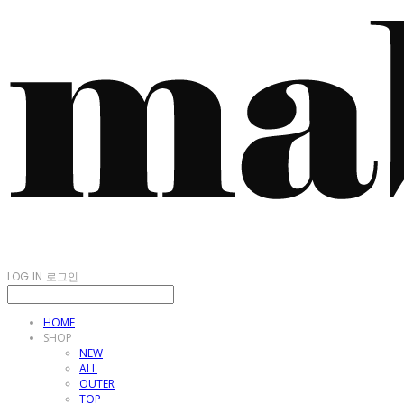
LOG IN
로그인
HOME
SHOP
NEW
ALL
OUTER
TOP