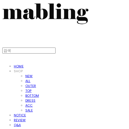
HOME
SHOP
NEW
ALL
OUTER
TOP
BOTTOM
DRESS
ACC
SALE
NOTICE
REVIEW
Q&A