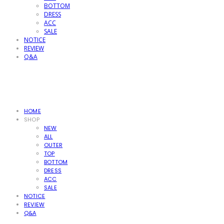
BOTTOM
DRESS
ACC
SALE
NOTICE
REVIEW
Q&A
HOME
SHOP
NEW
ALL
OUTER
TOP
BOTTOM
DRESS
ACC
SALE
NOTICE
REVIEW
Q&A