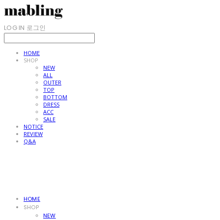
LOG IN
로그인
HOME
SHOP
NEW
ALL
OUTER
TOP
BOTTOM
DRESS
ACC
SALE
NOTICE
REVIEW
Q&A
HOME
SHOP
NEW