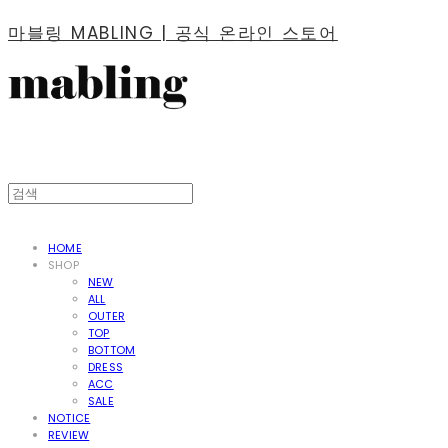
마블링 MABLING | 공식 온라인 스토어
HOME
SHOP
NEW
ALL
OUTER
TOP
BOTTOM
DRESS
ACC
SALE
NOTICE
REVIEW