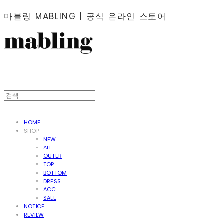
마블링 MABLING | 공식 온라인 스토어
HOME
SHOP
NEW
ALL
OUTER
TOP
BOTTOM
DRESS
ACC
SALE
NOTICE
REVIEW