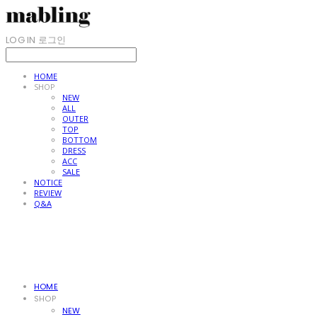
LOG IN
로그인
HOME
SHOP
NEW
ALL
OUTER
TOP
BOTTOM
DRESS
ACC
SALE
NOTICE
REVIEW
Q&A
HOME
SHOP
NEW