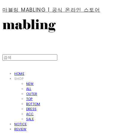
마블링 MABLING | 공식 온라인 스토어
HOME
SHOP
NEW
ALL
OUTER
TOP
BOTTOM
DRESS
ACC
SALE
NOTICE
REVIEW