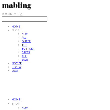
LOG IN
로그인
HOME
SHOP
NEW
ALL
OUTER
TOP
BOTTOM
DRESS
ACC
SALE
NOTICE
REVIEW
Q&A
HOME
SHOP
NEW