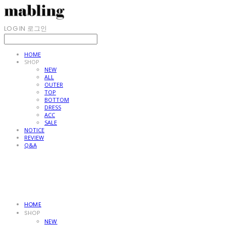
LOG IN
로그인
HOME
SHOP
NEW
ALL
OUTER
TOP
BOTTOM
DRESS
ACC
SALE
NOTICE
REVIEW
Q&A
HOME
SHOP
NEW