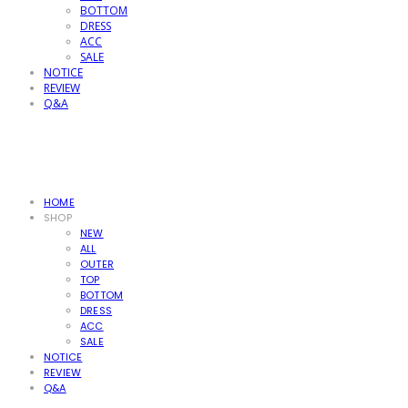
BOTTOM
DRESS
ACC
SALE
NOTICE
REVIEW
Q&A
HOME
SHOP
NEW
ALL
OUTER
TOP
BOTTOM
DRESS
ACC
SALE
NOTICE
REVIEW
Q&A