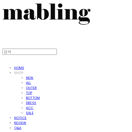
HOME
SHOP
NEW
ALL
OUTER
TOP
BOTTOM
DRESS
ACC
SALE
NOTICE
REVIEW
Q&A