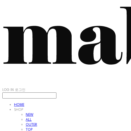
LOG IN
로그인
HOME
SHOP
NEW
ALL
OUTER
TOP