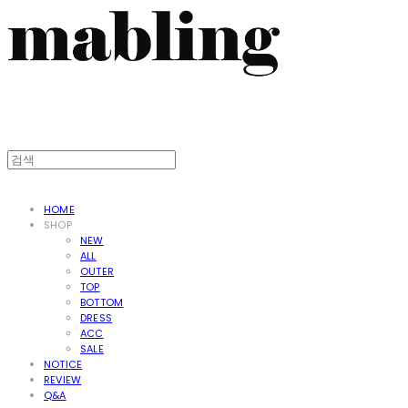
HOME
SHOP
NEW
ALL
OUTER
TOP
BOTTOM
DRESS
ACC
SALE
NOTICE
REVIEW
Q&A