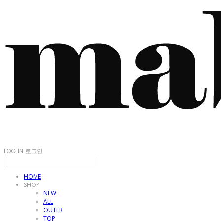
LOG IN
로그인
HOME
SHOP
NEW
ALL
OUTER
TOP