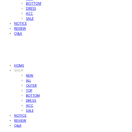
BOTTOM
DRESS
ACC
SALE
NOTICE
REVIEW
Q&A
HOME
SHOP
NEW
ALL
OUTER
TOP
BOTTOM
DRESS
ACC
SALE
NOTICE
REVIEW
Q&A