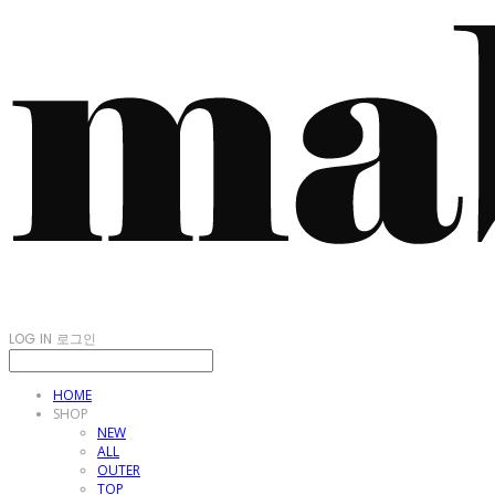
LOG IN
로그인
HOME
SHOP
NEW
ALL
OUTER
TOP