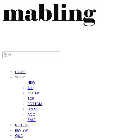
HOME
SHOP
NEW
ALL
OUTER
TOP
BOTTOM
DRESS
ACC
SALE
NOTICE
REVIEW
Q&A