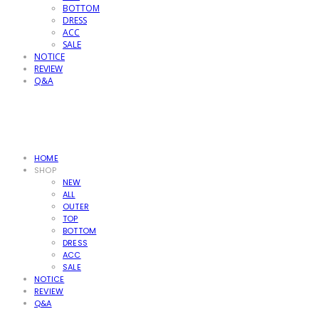
BOTTOM
DRESS
ACC
SALE
NOTICE
REVIEW
Q&A
HOME
SHOP
NEW
ALL
OUTER
TOP
BOTTOM
DRESS
ACC
SALE
NOTICE
REVIEW
Q&A