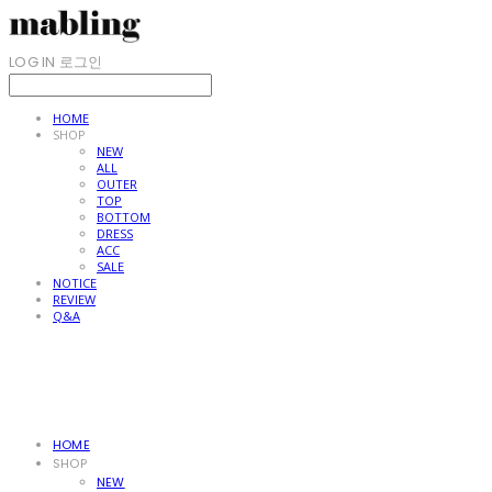
LOG IN
로그인
HOME
SHOP
NEW
ALL
OUTER
TOP
BOTTOM
DRESS
ACC
SALE
NOTICE
REVIEW
Q&A
HOME
SHOP
NEW