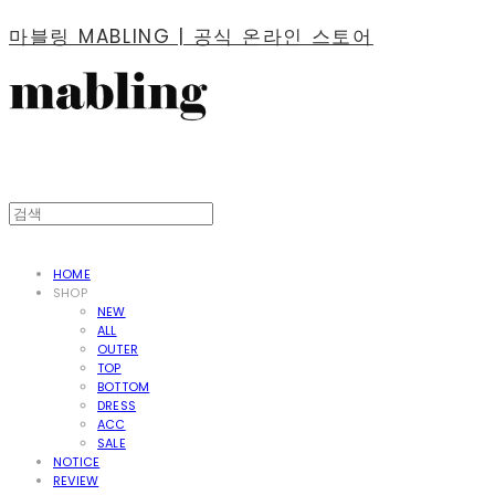
마블링 MABLING | 공식 온라인 스토어
HOME
SHOP
NEW
ALL
OUTER
TOP
BOTTOM
DRESS
ACC
SALE
NOTICE
REVIEW