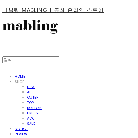
마블링 MABLING | 공식 온라인 스토어
HOME
SHOP
NEW
ALL
OUTER
TOP
BOTTOM
DRESS
ACC
SALE
NOTICE
REVIEW