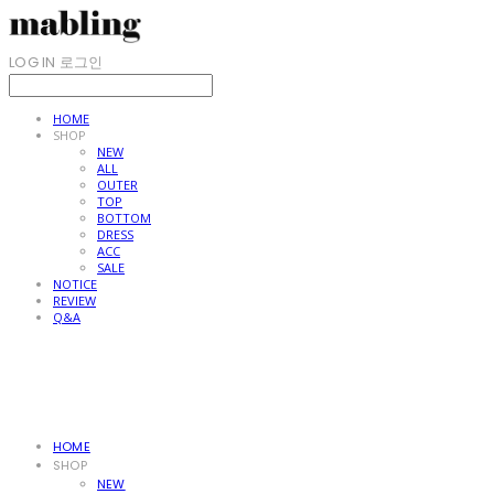
LOG IN
로그인
HOME
SHOP
NEW
ALL
OUTER
TOP
BOTTOM
DRESS
ACC
SALE
NOTICE
REVIEW
Q&A
HOME
SHOP
NEW