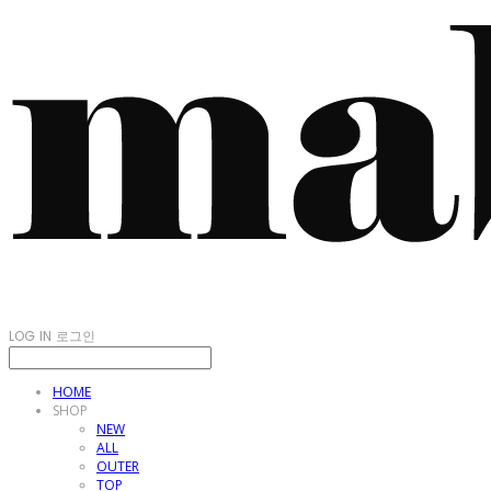
LOG IN
로그인
HOME
SHOP
NEW
ALL
OUTER
TOP