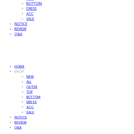
BOTTOM
DRESS
ACC
SALE
NOTICE
REVIEW
Q&A
HOME
SHOP
NEW
ALL
OUTER
TOP
BOTTOM
DRESS
ACC
SALE
NOTICE
REVIEW
Q&A