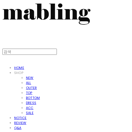
HOME
SHOP
NEW
ALL
OUTER
TOP
BOTTOM
DRESS
ACC
SALE
NOTICE
REVIEW
Q&A