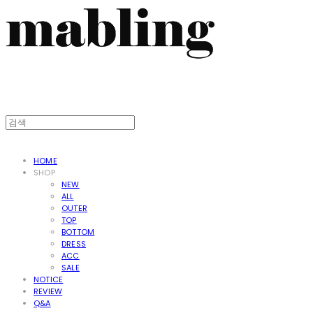
HOME
SHOP
NEW
ALL
OUTER
TOP
BOTTOM
DRESS
ACC
SALE
NOTICE
REVIEW
Q&A