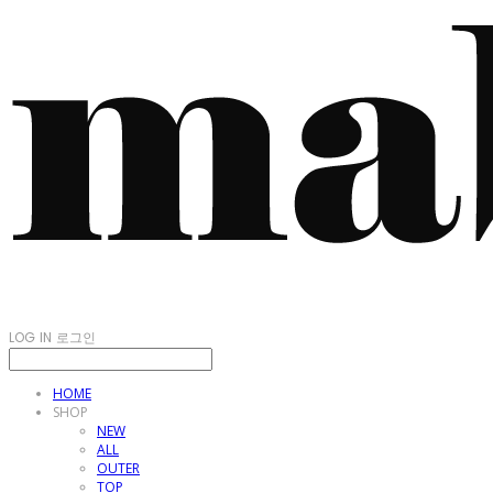
LOG IN
로그인
HOME
SHOP
NEW
ALL
OUTER
TOP