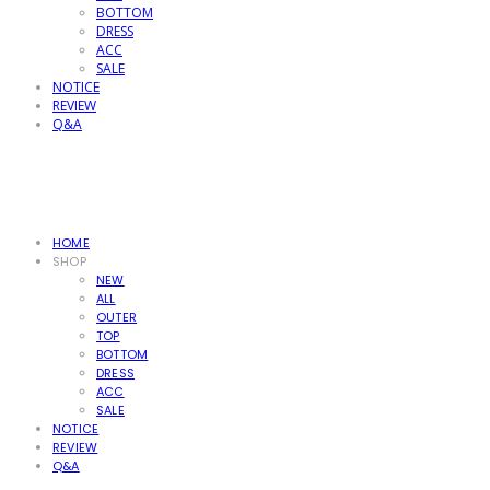
BOTTOM
DRESS
ACC
SALE
NOTICE
REVIEW
Q&A
HOME
SHOP
NEW
ALL
OUTER
TOP
BOTTOM
DRESS
ACC
SALE
NOTICE
REVIEW
Q&A