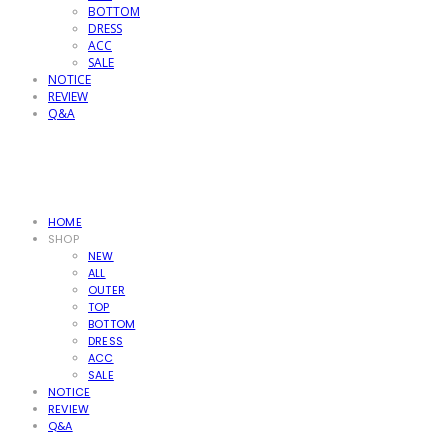
BOTTOM
DRESS
ACC
SALE
NOTICE
REVIEW
Q&A
HOME
SHOP
NEW
ALL
OUTER
TOP
BOTTOM
DRESS
ACC
SALE
NOTICE
REVIEW
Q&A