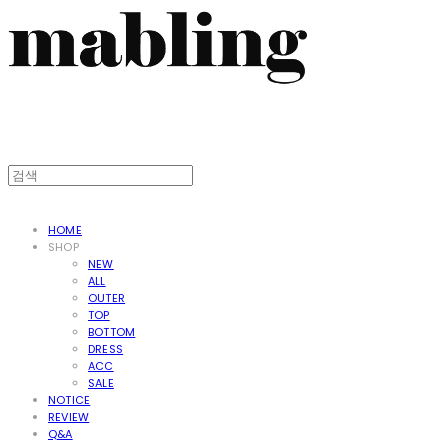
HOME
SHOP
NEW
ALL
OUTER
TOP
BOTTOM
DRESS
ACC
SALE
NOTICE
REVIEW
Q&A