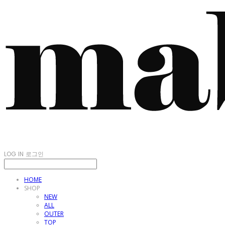
LOG IN
로그인
HOME
SHOP
NEW
ALL
OUTER
TOP