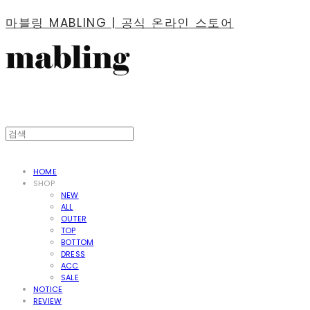
마블링 MABLING | 공식 온라인 스토어
HOME
SHOP
NEW
ALL
OUTER
TOP
BOTTOM
DRESS
ACC
SALE
NOTICE
REVIEW