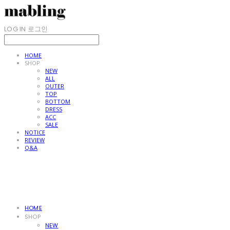
LOG IN
로그인
HOME
SHOP
NEW
ALL
OUTER
TOP
BOTTOM
DRESS
ACC
SALE
NOTICE
REVIEW
Q&A
HOME
SHOP
NEW