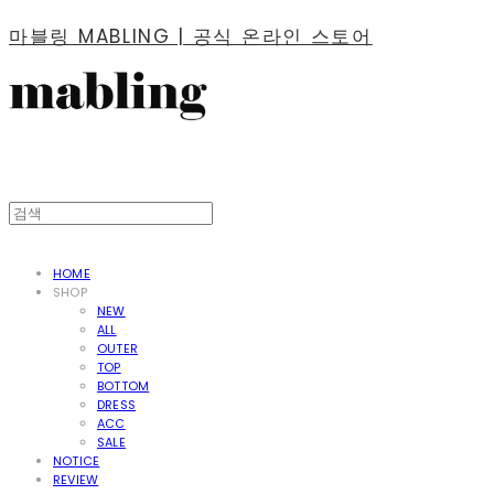
마블링 MABLING | 공식 온라인 스토어
HOME
SHOP
NEW
ALL
OUTER
TOP
BOTTOM
DRESS
ACC
SALE
NOTICE
REVIEW