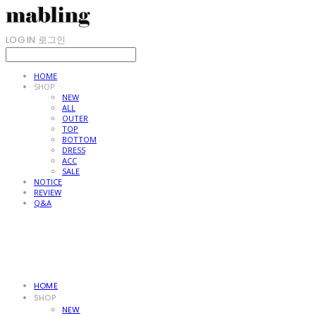
LOG IN
로그인
HOME
SHOP
NEW
ALL
OUTER
TOP
BOTTOM
DRESS
ACC
SALE
NOTICE
REVIEW
Q&A
HOME
SHOP
NEW