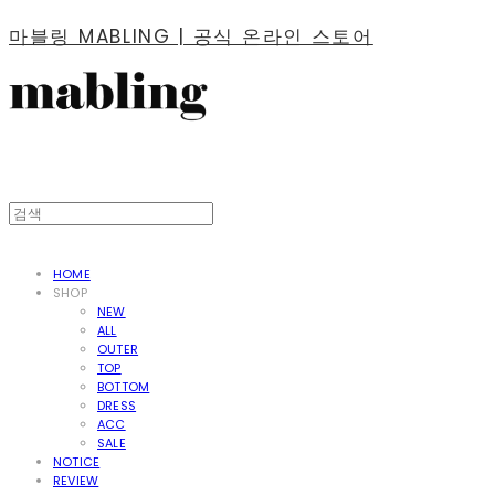
마블링 MABLING | 공식 온라인 스토어
HOME
SHOP
NEW
ALL
OUTER
TOP
BOTTOM
DRESS
ACC
SALE
NOTICE
REVIEW