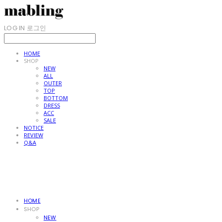
LOG IN
로그인
HOME
SHOP
NEW
ALL
OUTER
TOP
BOTTOM
DRESS
ACC
SALE
NOTICE
REVIEW
Q&A
HOME
SHOP
NEW