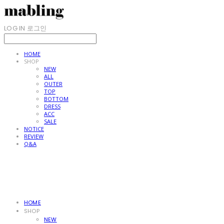
LOG IN
로그인
HOME
SHOP
NEW
ALL
OUTER
TOP
BOTTOM
DRESS
ACC
SALE
NOTICE
REVIEW
Q&A
HOME
SHOP
NEW