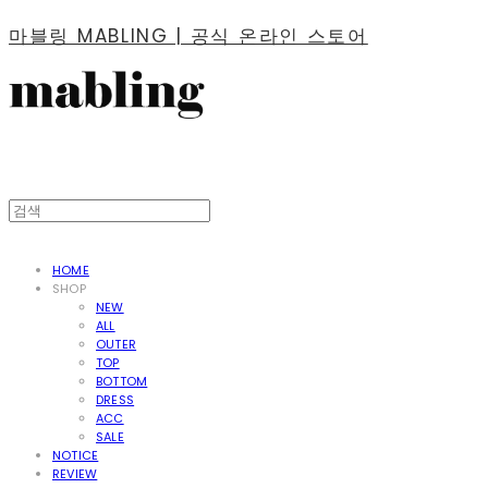
마블링 MABLING | 공식 온라인 스토어
HOME
SHOP
NEW
ALL
OUTER
TOP
BOTTOM
DRESS
ACC
SALE
NOTICE
REVIEW