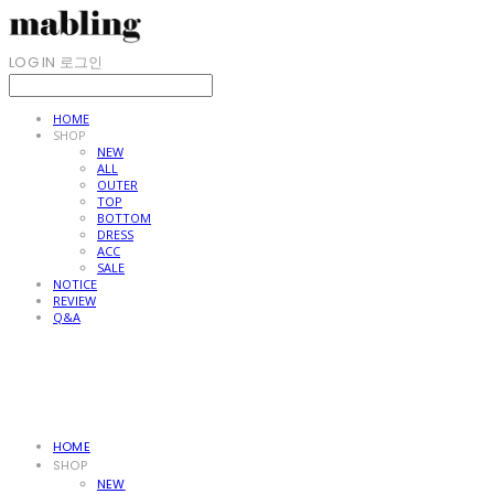
LOG IN
로그인
HOME
SHOP
NEW
ALL
OUTER
TOP
BOTTOM
DRESS
ACC
SALE
NOTICE
REVIEW
Q&A
HOME
SHOP
NEW