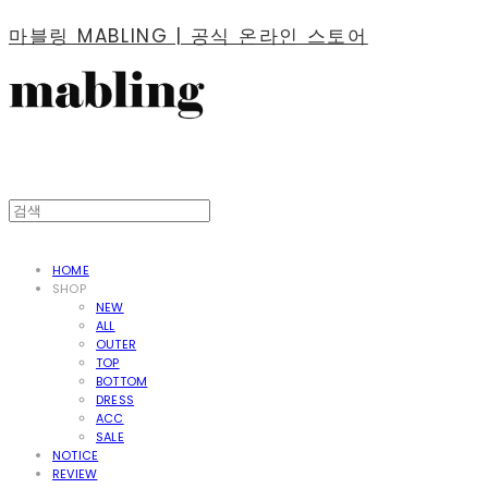
마블링 MABLING | 공식 온라인 스토어
HOME
SHOP
NEW
ALL
OUTER
TOP
BOTTOM
DRESS
ACC
SALE
NOTICE
REVIEW