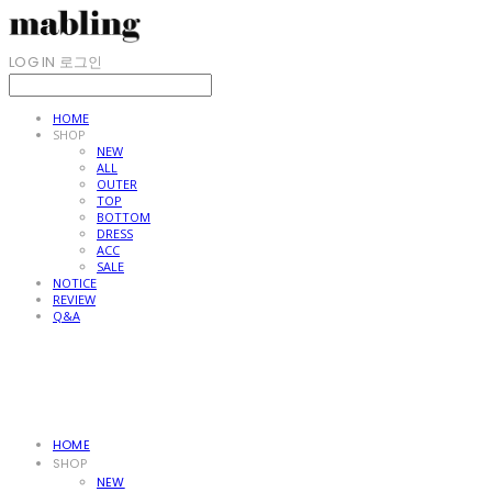
LOG IN
로그인
HOME
SHOP
NEW
ALL
OUTER
TOP
BOTTOM
DRESS
ACC
SALE
NOTICE
REVIEW
Q&A
HOME
SHOP
NEW