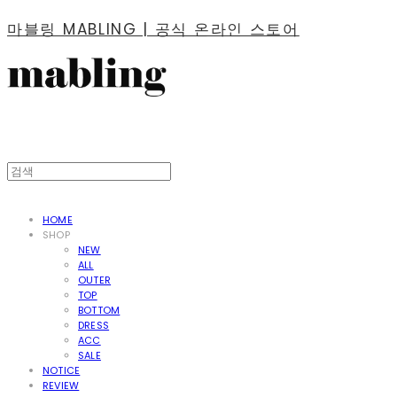
마블링 MABLING | 공식 온라인 스토어
HOME
SHOP
NEW
ALL
OUTER
TOP
BOTTOM
DRESS
ACC
SALE
NOTICE
REVIEW