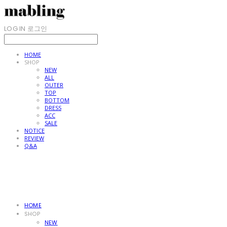
LOG IN
로그인
HOME
SHOP
NEW
ALL
OUTER
TOP
BOTTOM
DRESS
ACC
SALE
NOTICE
REVIEW
Q&A
HOME
SHOP
NEW