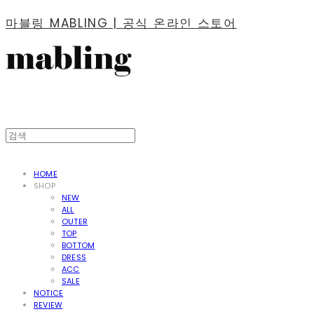
마블링 MABLING | 공식 온라인 스토어
HOME
SHOP
NEW
ALL
OUTER
TOP
BOTTOM
DRESS
ACC
SALE
NOTICE
REVIEW