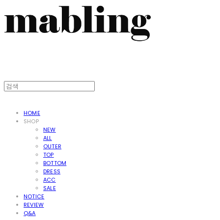
HOME
SHOP
NEW
ALL
OUTER
TOP
BOTTOM
DRESS
ACC
SALE
NOTICE
REVIEW
Q&A