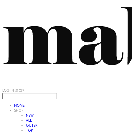
LOG IN
로그인
HOME
SHOP
NEW
ALL
OUTER
TOP