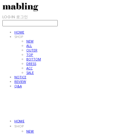
LOG IN
로그인
HOME
SHOP
NEW
ALL
OUTER
TOP
BOTTOM
DRESS
ACC
SALE
NOTICE
REVIEW
Q&A
HOME
SHOP
NEW