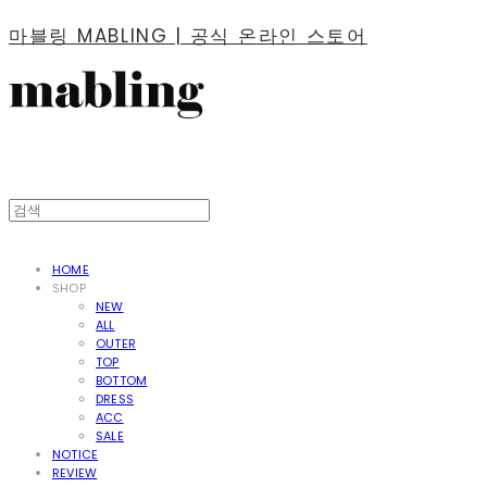
마블링 MABLING | 공식 온라인 스토어
HOME
SHOP
NEW
ALL
OUTER
TOP
BOTTOM
DRESS
ACC
SALE
NOTICE
REVIEW