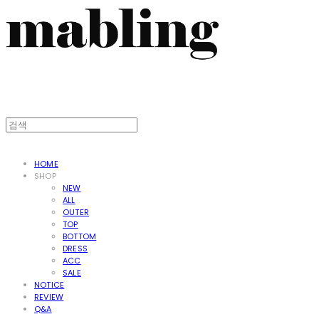
HOME
SHOP
NEW
ALL
OUTER
TOP
BOTTOM
DRESS
ACC
SALE
NOTICE
REVIEW
Q&A