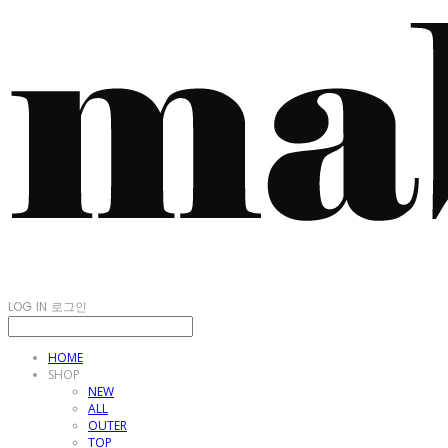
LOG IN
로그인
HOME
SHOP
NEW
ALL
OUTER
TOP