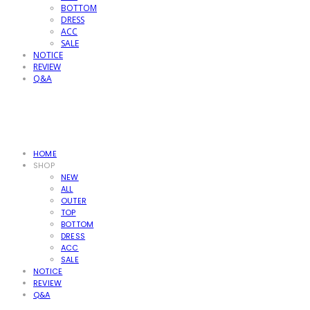
BOTTOM
DRESS
ACC
SALE
NOTICE
REVIEW
Q&A
HOME
SHOP
NEW
ALL
OUTER
TOP
BOTTOM
DRESS
ACC
SALE
NOTICE
REVIEW
Q&A