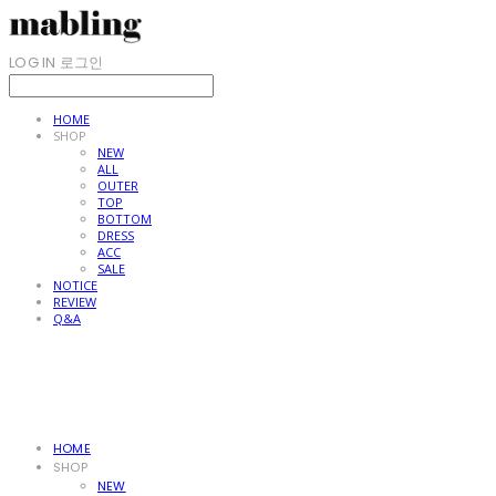
LOG IN
로그인
HOME
SHOP
NEW
ALL
OUTER
TOP
BOTTOM
DRESS
ACC
SALE
NOTICE
REVIEW
Q&A
HOME
SHOP
NEW