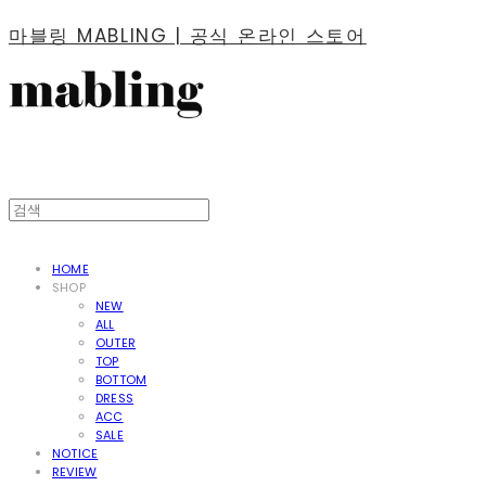
마블링 MABLING | 공식 온라인 스토어
HOME
SHOP
NEW
ALL
OUTER
TOP
BOTTOM
DRESS
ACC
SALE
NOTICE
REVIEW