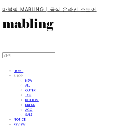
마블링 MABLING | 공식 온라인 스토어
HOME
SHOP
NEW
ALL
OUTER
TOP
BOTTOM
DRESS
ACC
SALE
NOTICE
REVIEW