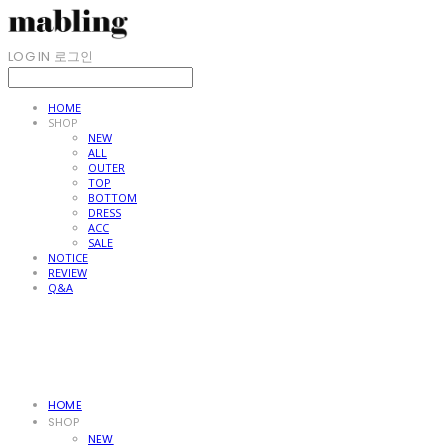
LOG IN
로그인
HOME
SHOP
NEW
ALL
OUTER
TOP
BOTTOM
DRESS
ACC
SALE
NOTICE
REVIEW
Q&A
HOME
SHOP
NEW