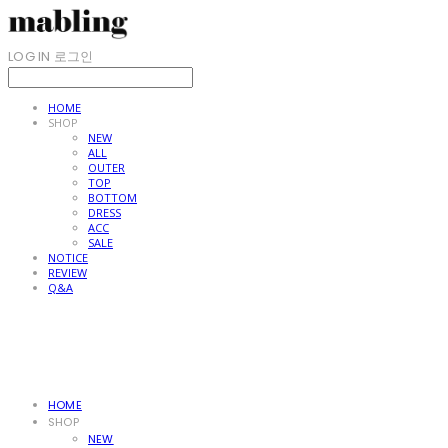
LOG IN
로그인
HOME
SHOP
NEW
ALL
OUTER
TOP
BOTTOM
DRESS
ACC
SALE
NOTICE
REVIEW
Q&A
HOME
SHOP
NEW