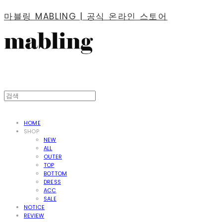
마블링 MABLING | 공식 온라인 스토어
HOME
SHOP
NEW
ALL
OUTER
TOP
BOTTOM
DRESS
ACC
SALE
NOTICE
REVIEW