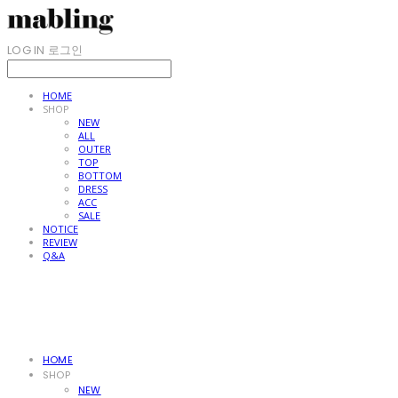
LOG IN
로그인
HOME
SHOP
NEW
ALL
OUTER
TOP
BOTTOM
DRESS
ACC
SALE
NOTICE
REVIEW
Q&A
HOME
SHOP
NEW