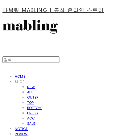
마블링 MABLING | 공식 온라인 스토어
HOME
SHOP
NEW
ALL
OUTER
TOP
BOTTOM
DRESS
ACC
SALE
NOTICE
REVIEW