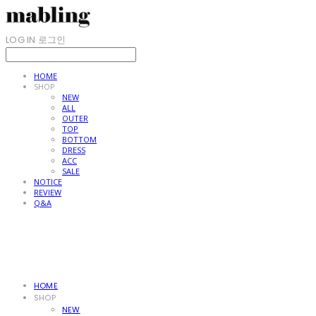
LOG IN
로그인
HOME
SHOP
NEW
ALL
OUTER
TOP
BOTTOM
DRESS
ACC
SALE
NOTICE
REVIEW
Q&A
HOME
SHOP
NEW