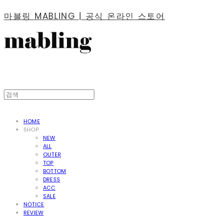
마블링 MABLING | 공식 온라인 스토어
HOME
SHOP
NEW
ALL
OUTER
TOP
BOTTOM
DRESS
ACC
SALE
NOTICE
REVIEW