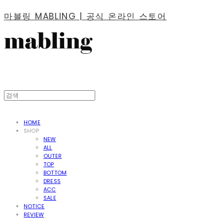
마블링 MABLING | 공식 온라인 스토어
HOME
SHOP
NEW
ALL
OUTER
TOP
BOTTOM
DRESS
ACC
SALE
NOTICE
REVIEW