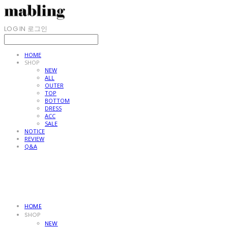
LOG IN
로그인
HOME
SHOP
NEW
ALL
OUTER
TOP
BOTTOM
DRESS
ACC
SALE
NOTICE
REVIEW
Q&A
HOME
SHOP
NEW