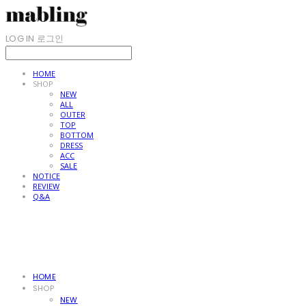
LOG IN
로그인
HOME
SHOP
NEW
ALL
OUTER
TOP
BOTTOM
DRESS
ACC
SALE
NOTICE
REVIEW
Q&A
HOME
SHOP
NEW