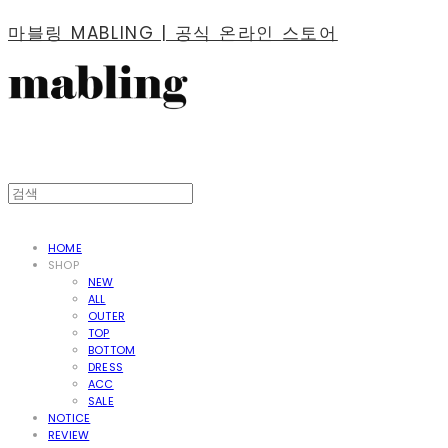
마블링 MABLING | 공식 온라인 스토어
HOME
SHOP
NEW
ALL
OUTER
TOP
BOTTOM
DRESS
ACC
SALE
NOTICE
REVIEW