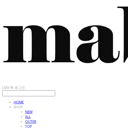
LOG IN
로그인
HOME
SHOP
NEW
ALL
OUTER
TOP