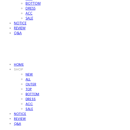
BOTTOM
DRESS
ACC
SALE
NOTICE
REVIEW
Q&A
HOME
SHOP
NEW
ALL
OUTER
TOP
BOTTOM
DRESS
ACC
SALE
NOTICE
REVIEW
Q&A