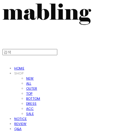
HOME
SHOP
NEW
ALL
OUTER
TOP
BOTTOM
DRESS
ACC
SALE
NOTICE
REVIEW
Q&A