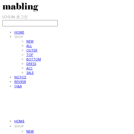
LOG IN
로그인
HOME
SHOP
NEW
ALL
OUTER
TOP
BOTTOM
DRESS
ACC
SALE
NOTICE
REVIEW
Q&A
HOME
SHOP
NEW