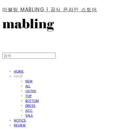
마블링 MABLING | 공식 온라인 스토어
HOME
SHOP
NEW
ALL
OUTER
TOP
BOTTOM
DRESS
ACC
SALE
NOTICE
REVIEW