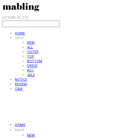
LOG IN
로그인
HOME
SHOP
NEW
ALL
OUTER
TOP
BOTTOM
DRESS
ACC
SALE
NOTICE
REVIEW
Q&A
HOME
SHOP
NEW