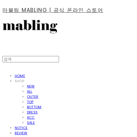
마블링 MABLING | 공식 온라인 스토어
HOME
SHOP
NEW
ALL
OUTER
TOP
BOTTOM
DRESS
ACC
SALE
NOTICE
REVIEW