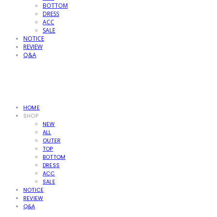
BOTTOM
DRESS
ACC
SALE
NOTICE
REVIEW
Q&A
HOME
SHOP
NEW
ALL
OUTER
TOP
BOTTOM
DRESS
ACC
SALE
NOTICE
REVIEW
Q&A