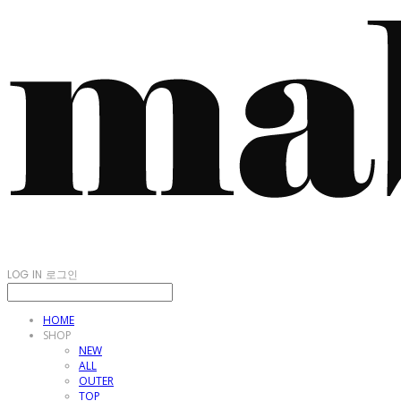
LOG IN
로그인
HOME
SHOP
NEW
ALL
OUTER
TOP