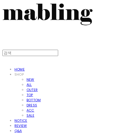
HOME
SHOP
NEW
ALL
OUTER
TOP
BOTTOM
DRESS
ACC
SALE
NOTICE
REVIEW
Q&A