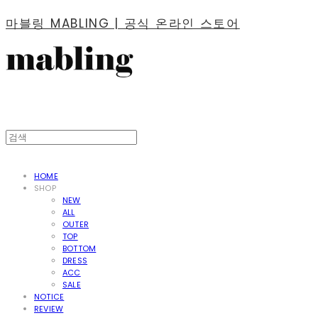
마블링 MABLING | 공식 온라인 스토어
HOME
SHOP
NEW
ALL
OUTER
TOP
BOTTOM
DRESS
ACC
SALE
NOTICE
REVIEW