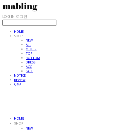
LOG IN
로그인
HOME
SHOP
NEW
ALL
OUTER
TOP
BOTTOM
DRESS
ACC
SALE
NOTICE
REVIEW
Q&A
HOME
SHOP
NEW