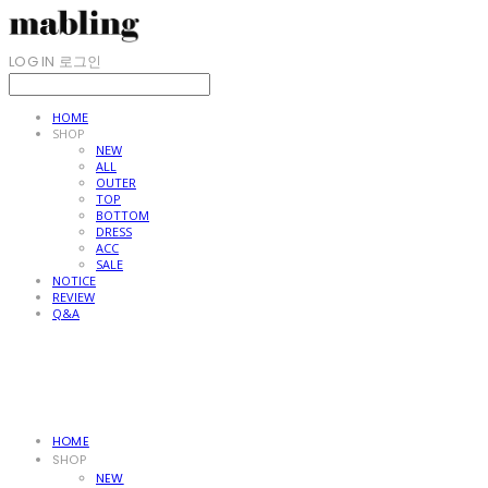
LOG IN
로그인
HOME
SHOP
NEW
ALL
OUTER
TOP
BOTTOM
DRESS
ACC
SALE
NOTICE
REVIEW
Q&A
HOME
SHOP
NEW