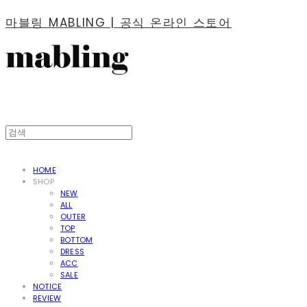
마블링 MABLING | 공식 온라인 스토어
HOME
SHOP
NEW
ALL
OUTER
TOP
BOTTOM
DRESS
ACC
SALE
NOTICE
REVIEW